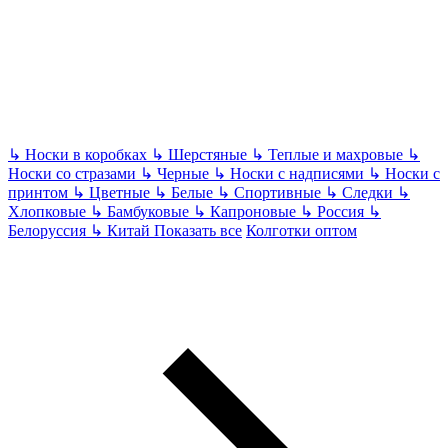
↳
Носки в коробках
↳
Шерстяные
↳
Теплые и махровые
↳
Носки со стразами
↳
Черные
↳
Носки с надписями
↳
Носки с
принтом
↳
Цветные
↳
Белые
↳
Спортивные
↳
Следки
↳
Хлопковые
↳
Бамбуковые
↳
Капроновые
↳
Россия
↳
Белоруссия
↳
Китай
Показать все
Колготки оптом