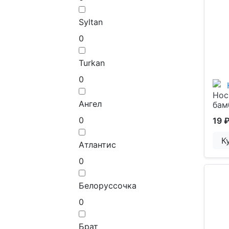
Syltan
0
Turkan
0
Нос
Ангел
бам
0
19 
К
Атлантис
0
Белоруссочка
0
Брат