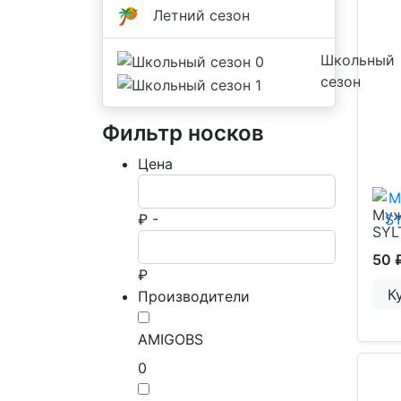
Летний сезон
Школьный
сезон
Фильтр носков
Цена
Муж
₽ -
SYL
50 
₽
К
Производители
AMIGOBS
0