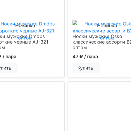
Новинка
Новинка
ки мужские Dmdbs
Носки мужские Osko
откие черные AJ-321
классические ассорти В
ом
оптом
₽
/ пара
47 ₽
/ пара
упить
Купить