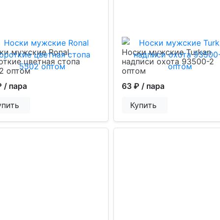
ки мужские Ronal
Носки мужские Turkan
откие цветная стопа
надписи охота 93500-2
2 оптом
оптом
₽
/ пара
63 ₽
/ пара
упить
Купить