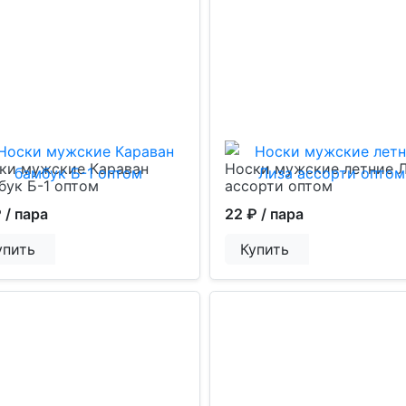
ки мужские Караван
Носки мужские летние 
бук Б-1 оптом
ассорти оптом
₽
/ пара
22 ₽
/ пара
упить
Купить