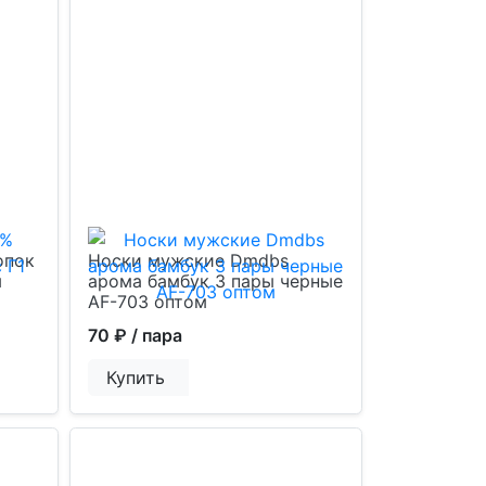
опок
Носки мужские Dmdbs
м
арома бамбук 3 пары черные
AF-703 оптом
70 ₽
/ пара
Купить