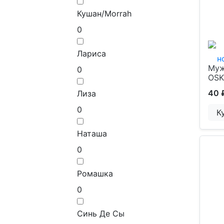
Кушан/Morrah
0
Лариса
Муж
0
OSK
40 
Лиза
0
К
Наташа
0
Ромашка
0
Синь Де Сы