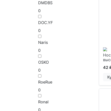
DMDBS
0
DOC.YF
0
Naris
0
Нос
выс
OSKO
42 
0
К
RoeRue
0
Ronal
0