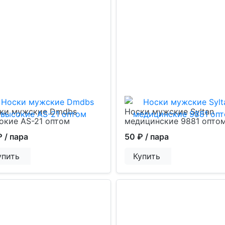
ки мужские Dmdbs
Носки мужские Syltan
окие AS-21 оптом
медицинские 9881 опто
₽
/ пара
50 ₽
/ пара
упить
Купить