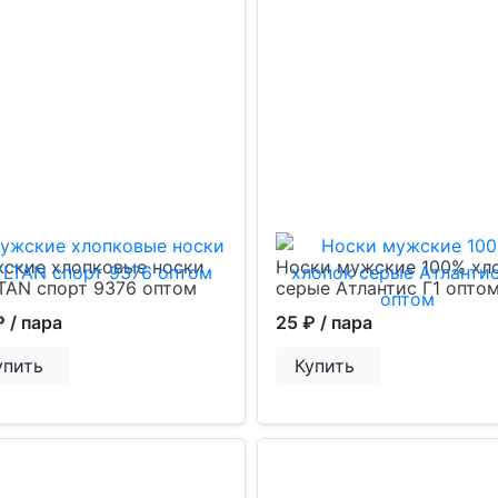
ские хлопковые носки
Носки мужские 100% хл
TAN спорт 9376 оптом
серые Атлантис Г1 опто
₽
/ пара
25 ₽
/ пара
упить
Купить