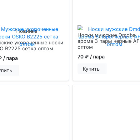
Новинка
Носки мужские Dmdbs
арома 3 пары черные AF
ские укороченные носки
оптом
O B2225 сетка оптом
70 ₽
/ пара
₽
/ пара
Купить
упить