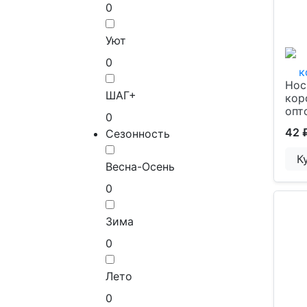
0
Уют
0
Нос
ШАГ+
кор
опт
0
42 
Сезонность
К
Весна-Осень
0
Зима
0
Лето
0