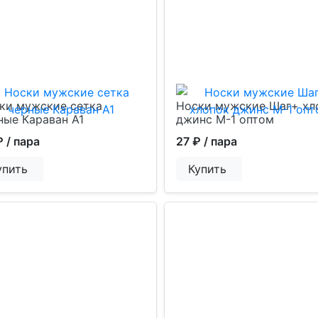
ки мужские сетка
Носки мужские Шаг+ хл
ные Караван А1
джинс М-1 оптом
₽
/ пара
27 ₽
/ пара
упить
Купить