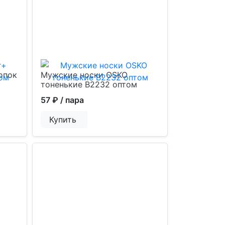
опок
Мужские носки OSKO
тоненькие В2232 оптом
57 ₽
/ пара
Купить