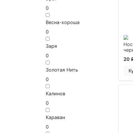
0
Весна-хороша
0
Нос
Заря
чер
0
20 
Золотая Нить
К
0
Калинов
0
Караван
0