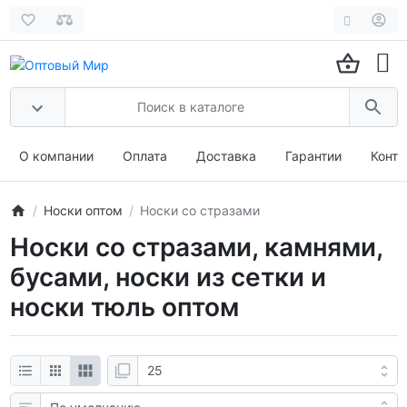
О компании
Оплата
Доставка
Гарантии
Конта
Носки оптом
Носки со стразами
Носки со стразами, камнями,
бусами, носки из сетки и
носки тюль оптом