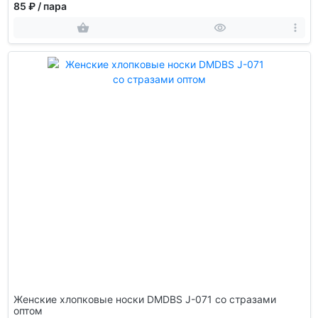
85 ₽
/ пара
Женские хлопковые носки DMDBS J-071 со стразами
оптом