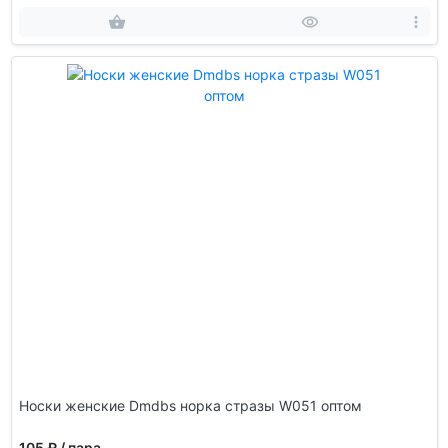
Носки женские Dmdbs норка стразы W051 оптом
105 ₽
/ пара