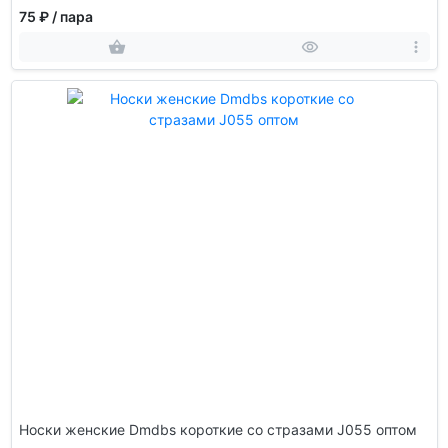
75 ₽
/ пара
Носки женские Dmdbs короткие со стразами J055 оптом