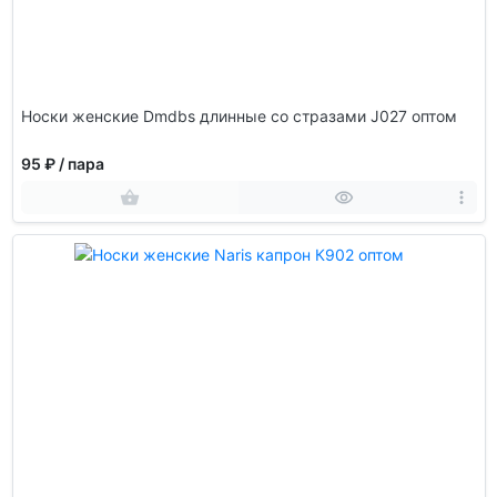
Носки женские Dmdbs длинные со стразами J027 оптом
95 ₽
/ пара