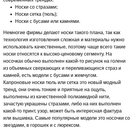
Носки со стразами;
Носки сетка (тюль);
Носки с бусами или камнями.
Немногие фирмы делают носки такого плана, так как
технология изготовления сложная и материалы нужно
использовать качественные, поэтому чаще всего такие
носки относятся к высоко-ценовому сегменту. На
носочках обычно выполнен какой-то рисунок на голени
из объемных сверкающих и переливающихся страз и
камней, есть модели с бусами и жемчугом.
Капроновые носки тюль или сетка это новый модный
тренд, они очень тонкие и приятные на ощупь,
выполнены из качественной полиамидной нити,
зачастую украшены стразами, либо на них выполнен
какой-то принт, узор, может быть интересная фактура
или вышивка. Самые популярные модели это носочки со
звездами, в горошек и с люрексом.