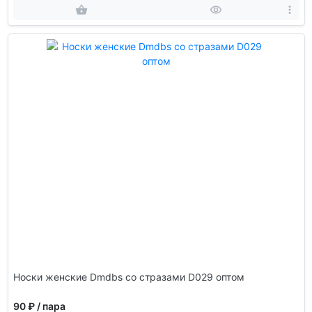
Носки женские Dmdbs со стразами D029 оптом
90 ₽
/ пара