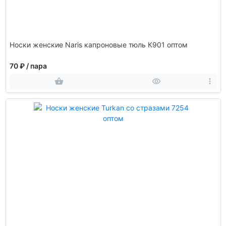
Носки женские Naris капроновые тюль К901 оптом
70 ₽
/ пара