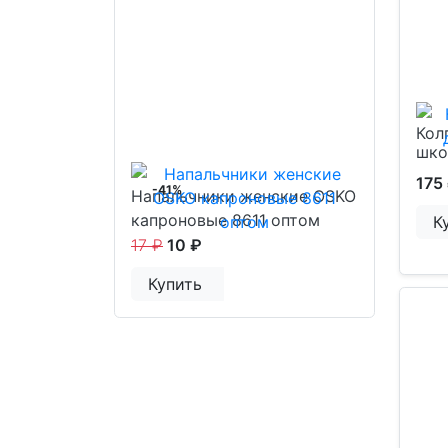
Кол
шко
175
-41%
Напальчники женские OSKO
капроновые 8611 оптом
К
17 ₽
10 ₽
Купить