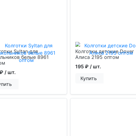
готки Syltan для
Колготки детские Dover
льников белые 8961
Алиса 2195 оптом
ом
195 ₽
/ шт.
 ₽
/ шт.
Купить
упить