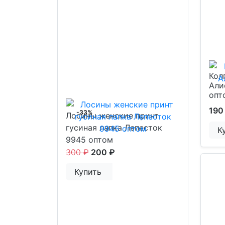
Кол
Али
опт
190
-33%
Лосины женские принт
гусиная лапка Лепесток
К
9945 оптом
300 ₽
200 ₽
Купить