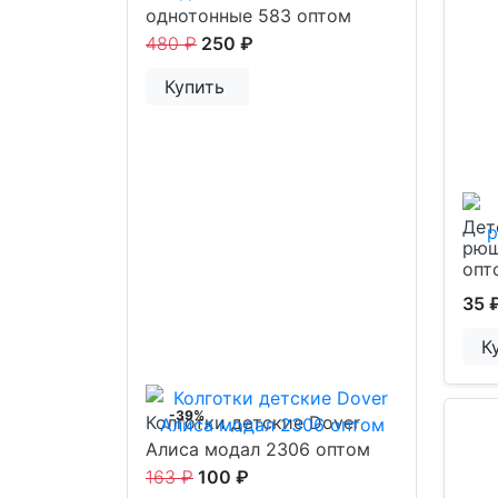
однотонные 583 оптом
480 ₽
250 ₽
Купить
Дет
рюш
опт
35 
К
-39%
Колготки детские Dover
Алиса модал 2306 оптом
163 ₽
100 ₽