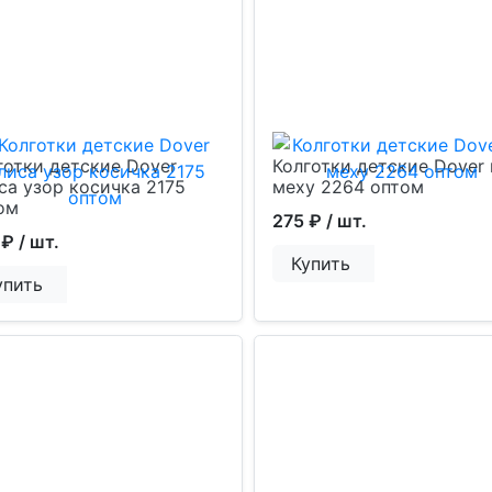
готки детские Dover
Колготки детские Dover 
са узор косичка 2175
меху 2264 оптом
ом
275 ₽
/ шт.
 ₽
/ шт.
Купить
упить