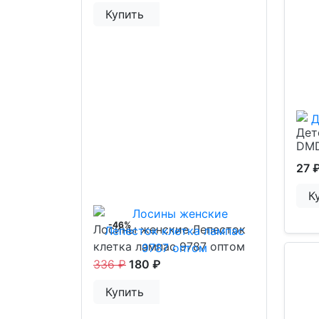
Купить
Дет
DMD
27 
К
-46%
Лосины женские Лепесток
клетка лампас 9787 оптом
336 ₽
180 ₽
Купить