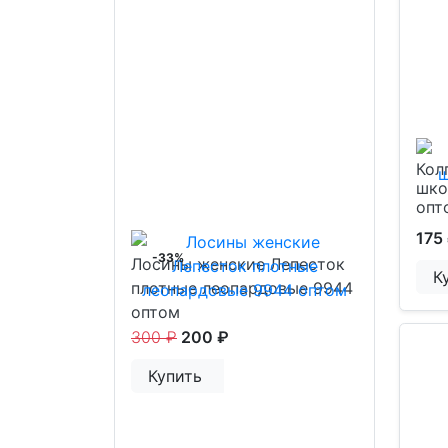
Кол
шко
опт
175
-33%
Лосины женские Лепесток
К
плотные леопардовые 9944
оптом
300 ₽
200 ₽
Купить