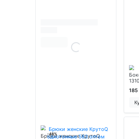
Бок
131
185
К
-48%
Брюки женские КрутоQ