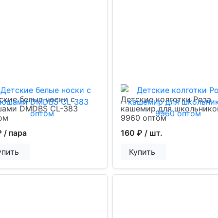
ские белые носки с
Детские колготки Роза
ами DMDBS CL-383
кашемир для школьнико
ом
9960 оптом
₽
/ пара
160 ₽
/ шт.
упить
Купить