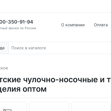
00-350-91-94
О компании
Оплата
тный звонок по России
де
ское
тские чулочно-носочные и 
делия оптом