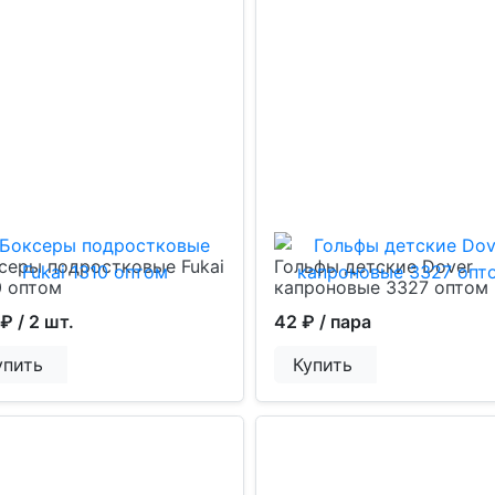
серы подростковые Fukai
Гольфы детские Dover
0 оптом
капроновые 3327 оптом
 ₽
/ 2 шт.
42 ₽
/ пара
упить
Купить