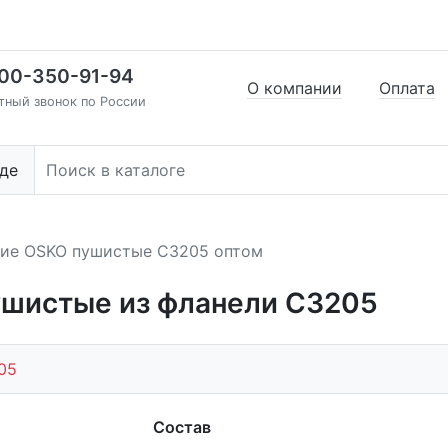
00-350-91-94
О компании
Оплата
тный звонок по России
де
кие OSKO пушистые С3205 оптом
ушистые из фланели С3205
05
Состав