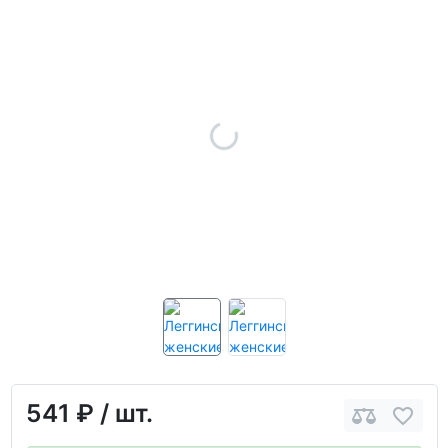
541 ₽
/ шт.