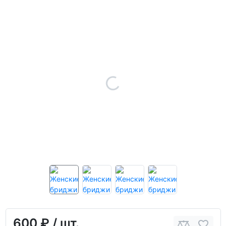
600 ₽
/ шт.