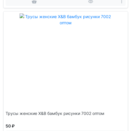
Трусы женские X&B бамбук рисунки 7002 оптом
50 ₽