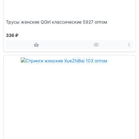
Трусы женские QGirl классические 5927 оптом
336 ₽