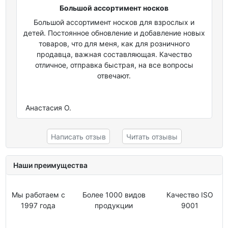
Большой ассортимент носков
Большой ассортимент носков для взрослых и
детей. Постоянное обновление и добавление новых
товаров, что для меня, как для розничного
продавца, важная составляющая. Качество
отличное, отправка быстрая, на все вопросы
отвечают.
Анастасия О.
Написать отзыв
Читать отзывы
Наши преимущества
Мы работаем с
Более 1000 видов
Качество ISO
1997 года
продукции
9001