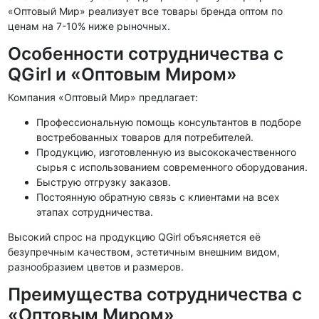
«Оптовый Мир» реализует все товары бренда оптом по
ценам на 7-10% ниже рыночных.
Особенности сотрудничества с
QGirl и «Оптовым Миром»
Компания «Оптовый Мир» предлагает:
Профессиональную помощь консультантов в подборе
востребованных товаров для потребителей.
Продукцию, изготовленную из высококачественного
сырья с использованием современного оборудования.
Быструю отгрузку заказов.
Постоянную обратную связь с клиентами на всех
этапах сотрудничества.
Высокий спрос на продукцию QGirl объясняется её
безупречным качеством, эстетичным внешним видом,
разнообразием цветов и размеров.
Преимущества сотрудничества с
«Оптовым Миром»