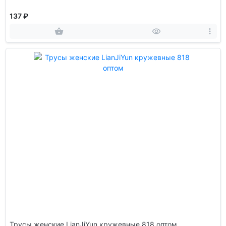
137 ₽
Трусы женские LianJiYun кружевные 818 оптом