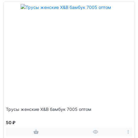
Трусы женские X&B бамбук 7005 оптом
50 ₽