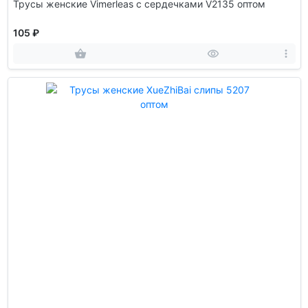
Трусы женские Vimerleas с сердечками V2135 оптом
105 ₽