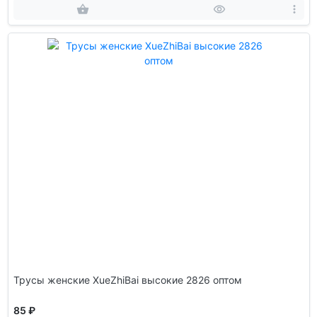
Трусы женские XueZhiBai высокие 2826 оптом
85 ₽