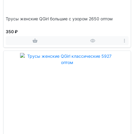
Трусы женские QGirl большие с узором 2650 оптом
350 ₽