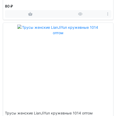
80 ₽
Трусы женские LianJiYun кружевные 1014 оптом