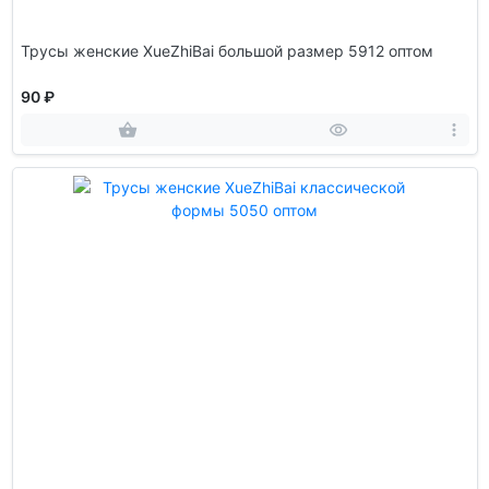
Трусы женские XueZhiBai большой размер 5912 оптом
90 ₽