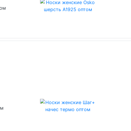
том
ом