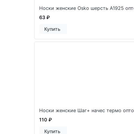
Носки женские Osko шерсть А1925 оп
63 ₽
Купить
Носки женские Шаг+ начес термо опт
110 ₽
Купить