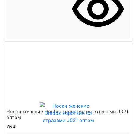
Носки женские Dmdbs короткие со стразами J021
оптом
75 ₽