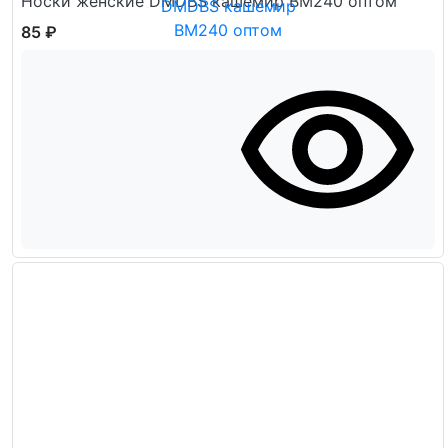
Носки женские DMDBS кашемир ВМ240 оптом
85 ₽