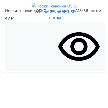
Носки женские OSKO хлопок махра А18-56 оптом
47 ₽