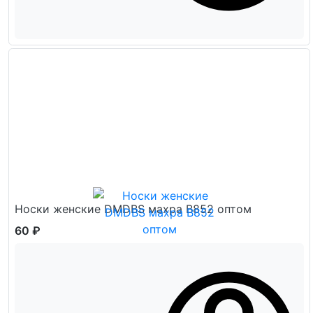
Носки женские DMDBS махра В852 оптом
60 ₽