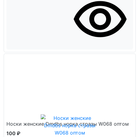
Носки женские Dmdbs норка стразы W068 оптом
100 ₽