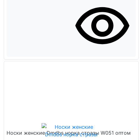
Носки женские Dmdbs норка стразы W051 оптом