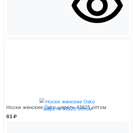
Носки женские Osko шерсть А1925 оптом
63 ₽