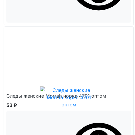
Следы женские Morrah норка 4701 оптом
53 ₽