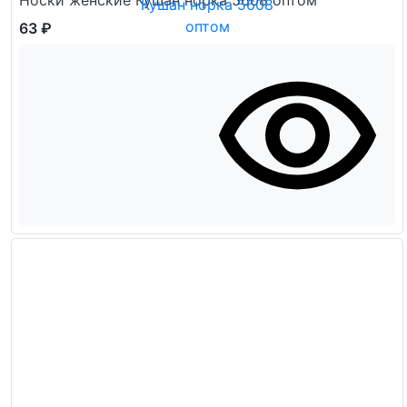
Носки женские Кушан норка 5608 оптом
63 ₽