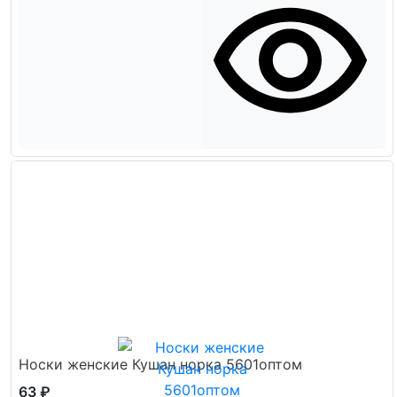
Носки женские Кушан норка 5601оптом
63 ₽