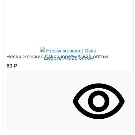
Носки женские Osko шерсть А1925 оптом
63 ₽