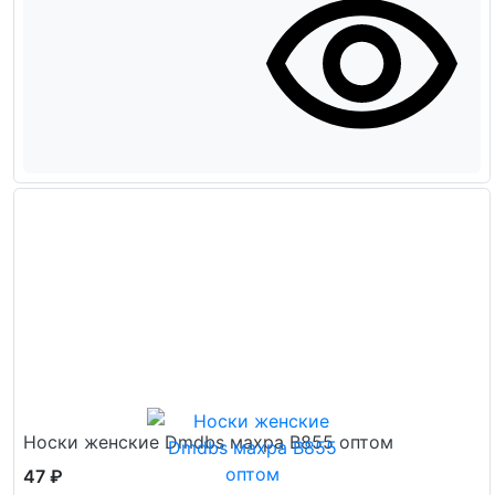
Носки женские Dmdbs махра В855 оптом
47 ₽