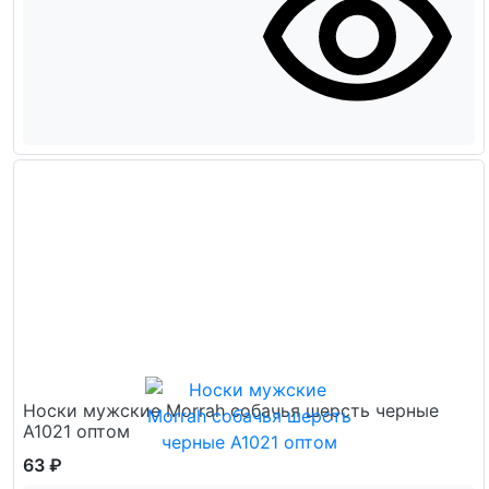
Носки мужские Morrah собачья шерсть черные
А1021 оптом
63 ₽