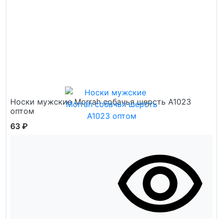
Носки мужские Morrah собачья шерсть А1023
оптом
63 ₽