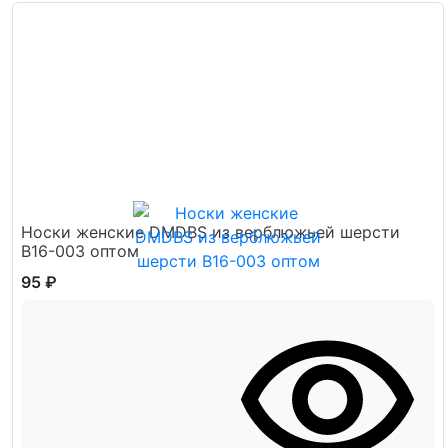
Носки женские DMDBS из верблюжьей шерсти
В16-003 оптом
95 ₽