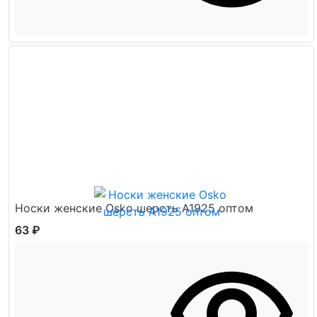
Носки женские Osko шерсть А1925 оптом
63 ₽