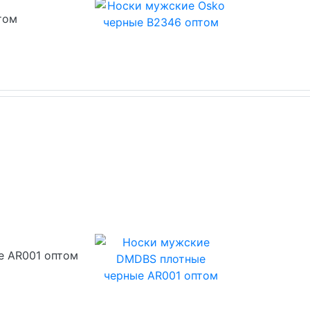
том
е AR001 оптом