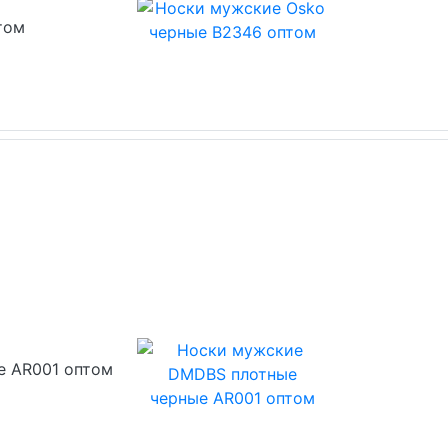
том
е AR001 оптом