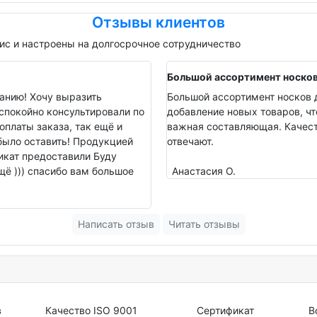
Отзывы клиентов
с и настроены на долгосрочное сотрудничество
Большой ассортимент носко
анию! Хочу выразить
Большой ассортимент носков д
спокойно консультировали по
добавление новых товаров, чт
оплаты заказа, так ещё и
важная составляющая. Качеств
было оставить! Продукцией
отвечают.
фикат предоставили Буду
ё ))) спасибо вам большое
Анастасия О.
Написать отзыв
Читать отзывы
в
Качество ISO 9001
Сертификат
В