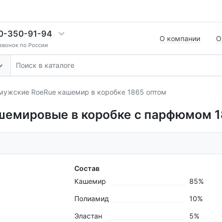
0-350-91-94
О компании
О
звонок по России
мужские RoeRue кашемир в коробке 1865 оптом
шемировые в коробке с парфюмом 
Состав
Кашемир
85%
Полиамид
10%
Эластан
5%