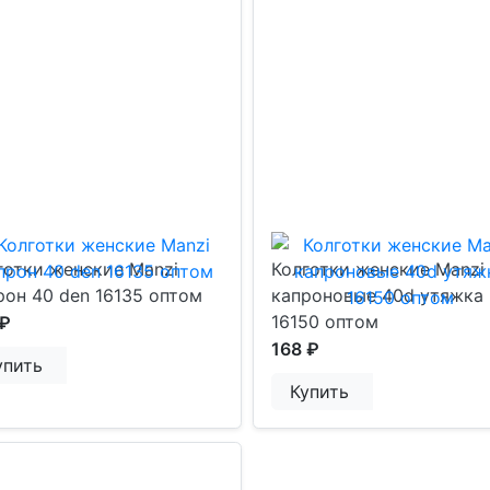
готки женские Manzi
Колготки женские Manzi
рон 40 den 16135 оптом
капроновые 40d утяжка
16150 оптом
 ₽
168 ₽
упить
Купить