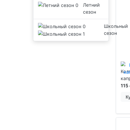
Летний
сезон
Школьный
сезон
Кол
кап
115
К