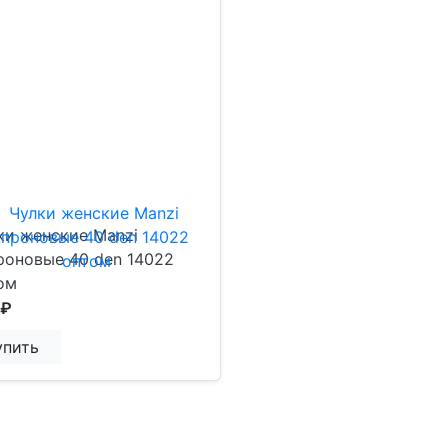
ки женские Manzi
роновые 40 den 14022
ом
 ₽
упить