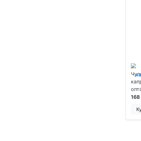
Чул
кап
опт
168
К