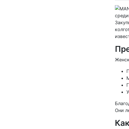
среди
Закуп
колго
извес
Пре
Женск
М
Г
У
Благо
Они л
Как