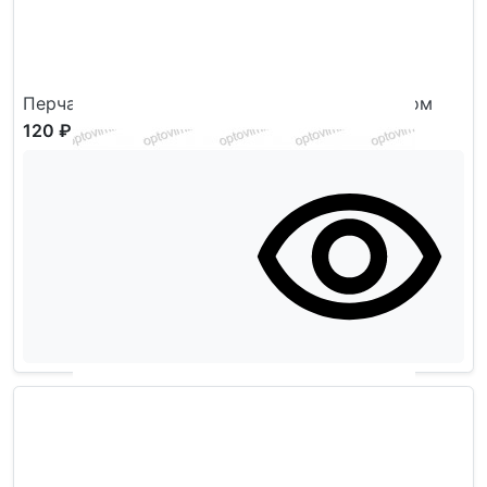
Перчатки женские Корона ангора G7919 оптом
120 ₽