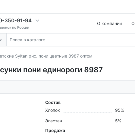
0-350-91-94
О компании
О
звонок по России
етские Syltan рис. пони цветные 8987 оптом
исунки пони единороги 8987
Состав
Хлопок
95%
Эластан
5%
Продажа