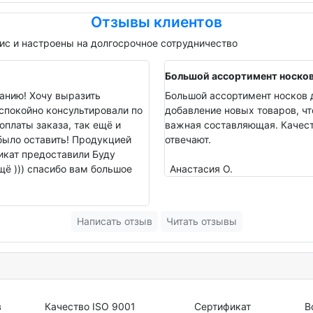
Отзывы клиентов
с и настроены на долгосрочное сотрудничество
Большой ассортимент носко
анию! Хочу выразить
Большой ассортимент носков д
спокойно консультировали по
добавление новых товаров, чт
оплаты заказа, так ещё и
важная составляющая. Качеств
было оставить! Продукцией
отвечают.
фикат предоставили Буду
ё ))) спасибо вам большое
Анастасия О.
Написать отзыв
Читать отзывы
в
Качество ISO 9001
Сертификат
В