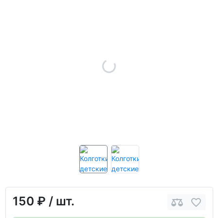
150 ₽
/ шт.