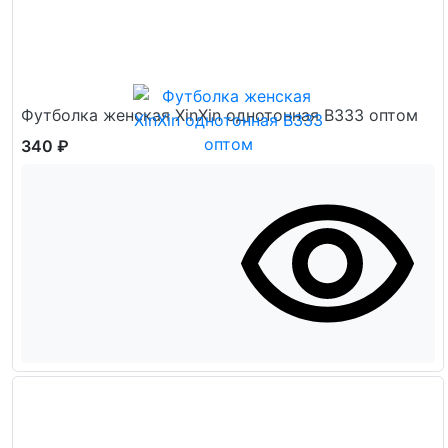
Футболка женская XinXin однотонная В333 оптом
340 ₽