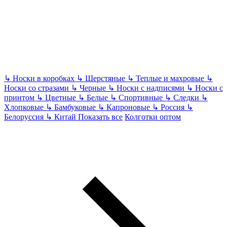
↳
Носки в коробках
↳
Шерстяные
↳
Теплые и махровые
↳
Носки со стразами
↳
Черные
↳
Носки с надписями
↳
Носки с
принтом
↳
Цветные
↳
Белые
↳
Спортивные
↳
Следки
↳
Хлопковые
↳
Бамбуковые
↳
Капроновые
↳
Россия
↳
Белоруссия
↳
Китай
Показать все
Колготки оптом