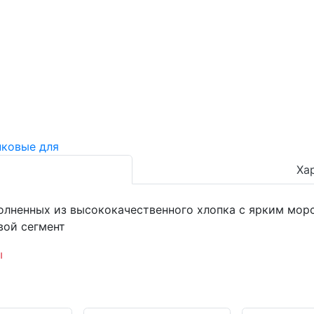
Ха
олненных из высококачественного хлопка с ярким мор
вой сегмент
ы