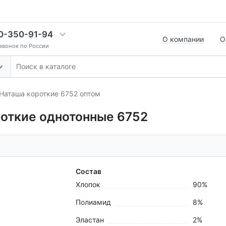
0-350-91-94
О компании
О
звонок по России
Наташа короткие 6752 оптом
откие однотонные 6752
Состав
Хлопок
90%
Полиамид
8%
Эластан
2%