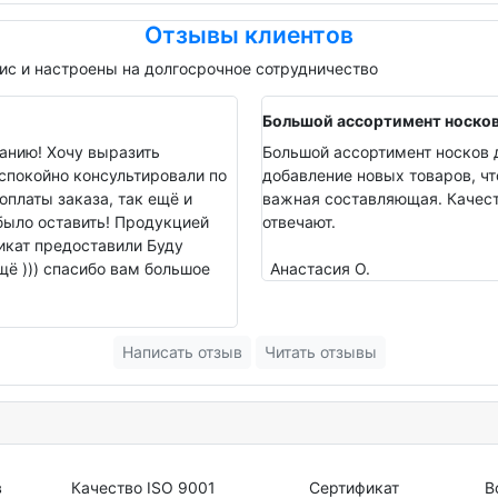
Отзывы клиентов
с и настроены на долгосрочное сотрудничество
Большой ассортимент носко
анию! Хочу выразить
Большой ассортимент носков д
спокойно консультировали по
добавление новых товаров, чт
оплаты заказа, так ещё и
важная составляющая. Качеств
было оставить! Продукцией
отвечают.
фикат предоставили Буду
ё ))) спасибо вам большое
Анастасия О.
Написать отзыв
Читать отзывы
в
Качество ISO 9001
Сертификат
В