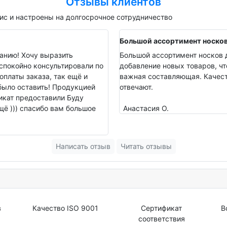
Отзывы клиентов
с и настроены на долгосрочное сотрудничество
Большой ассортимент носко
анию! Хочу выразить
Большой ассортимент носков д
спокойно консультировали по
добавление новых товаров, чт
оплаты заказа, так ещё и
важная составляющая. Качеств
было оставить! Продукцией
отвечают.
фикат предоставили Буду
ё ))) спасибо вам большое
Анастасия О.
Написать отзыв
Читать отзывы
в
Качество ISO 9001
Сертификат
В
соответствия