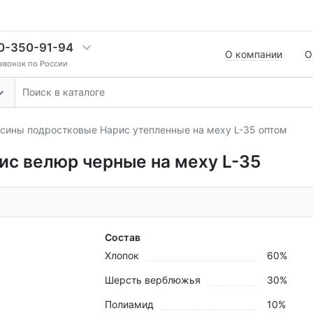
0-350-91-94
О компании
О
звонок по России
сины подростковые Нарис утепленные на меху L-35 оптом
с велюр черные на меху L-35
Состав
Хлопок
60%
Шерсть верблюжья
30%
Полиамид
10%