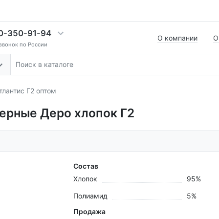
0-350-91-94
О компании
О
звонок по России
лантис Г2 оптом
ерные Деро хлопок Г2
Состав
Хлопок
95%
Полиамид
5%
Продажа